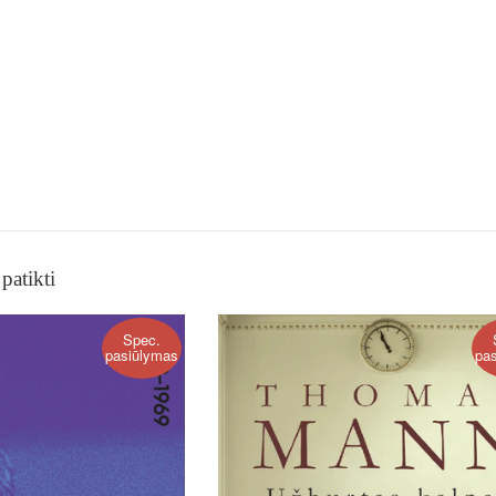
patikti
Spec.
pasiūlymas
pa