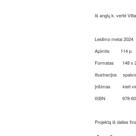
Iš anglų k. vertė Vil
Leidimo metai 2024
Apimtis 114 p.
Formatas 148 x 
Iliustracijos spalvo
Įrišimas kieti virš
ISBN
978-60
Projektą iš dalies fi