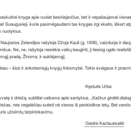
as paskutinė knyga apie nuolat besiriejančius, bet ir nepaliaujamai vie
ai
!
Suaugusieji, kurie pasimėgaudami tas knygas irgi skaito, iškart a
s nuotykius.
Naujosios Zelandijos rašytoja Džoja Kauli (g. 1936), vaizduoja ir dau
rokus. Ne, ne, rašytoja nesiekia vaikų bauginti, ji tiesiog ugdo realist
ąjį pradą. Žinoma, ir auklėjamąjį.
biau – šios ir ankstesniųjų knygų linksmybė. Tokio svaigaus ir pras
tutis Urba
yvatę ir driežą; subtiliai vaikams apie santykius. „Kažkur girdėti dial
ežas, nes negalėčiau suėsti nė vienos iš penkiolikos tetų. Bet verslo m
kuris užsiimtų tarpininkavimu.
Giedrė Kazlauskaitė