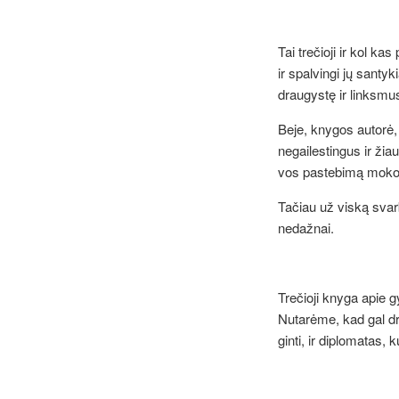
Tai trečioji ir kol k
ir spalvingi jų santyki
draugystę ir linksmu
Beje, knygos autorė, 
negailestingus ir žiau
vos pastebimą mokom
Tačiau už viską svar
nedažnai.
Kęs
Trečioji knyga apie g
Nutarėme, kad gal dri
ginti, ir diplomatas, 