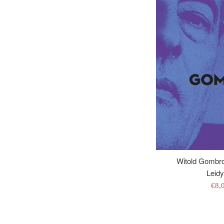
Witold Gombrow
Leidy
Išp
€8,
kai