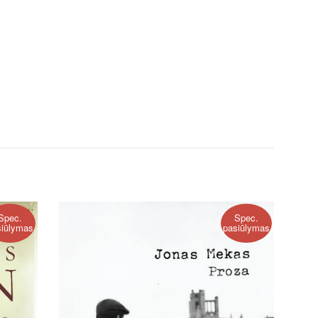
Spec.
Spec.
siūlymas
pasiūlymas