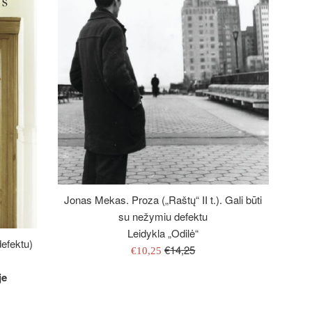
Jonas Mekas. Proza („Raštų“ II t.). Gali būti
su nežymiu defektu
Leidykla „Odilė“
efektu)
Įprasta
€14,25
Išpardavimo
€10,25
kaina
kaina
je