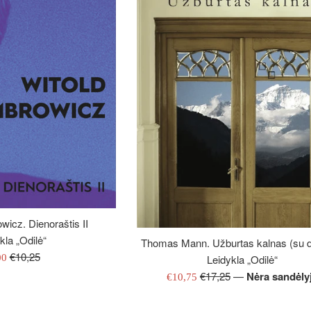
icz. Dienoraštis II
kla „Odilė“
Thomas Mann. Užburtas kalnas (su d
Įprasta
€10,25
ardavimo
00
Leidykla „Odilė“
kaina
na
Įprasta
€17,25
—
Nėra sandėly
Išpardavimo
€10,75
kaina
kaina