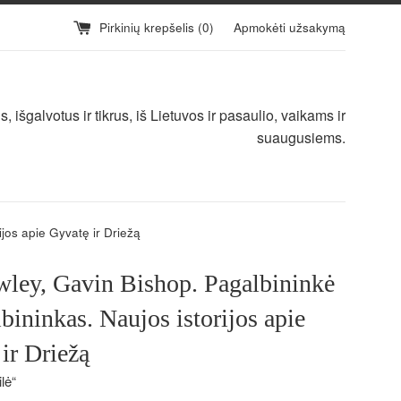
Pirkinių krepšelis (
0
)
Apmokėti užsakymą
 išgalvotus ir tikrus, iš Lietuvos ir pasaulio, vaikams ir
suaugusiems.
jos apie Gyvatę ir Driežą
wley, Gavin Bishop. Pagalbininkė
lbininkas. Naujos istorijos apie
ir Driežą
lė“