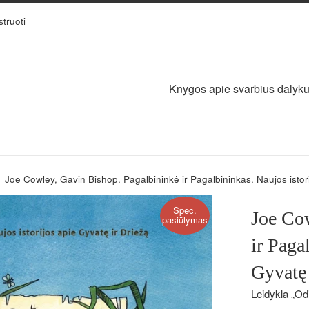
struoti
Knygos apie svarbius dalykus,
›
Joe Cowley, Gavin Bishop. Pagalbininkė ir Pagalbininkas. Naujos istori
Spec.
Joe Co
pasiūlymas
ir Paga
Gyvatę 
Leidykla „Odi