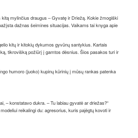
nas kitą mylinčius draugus – Gyvatę ir Driežą. Kokie žmogiški
tpažįsta dažnas šeimines situacijas. Vaikams tai knyga apie
gelio kitų ir kitokių dykumos gyvūnų santykius. Kartais
išką, tikrovišką požiūrį į gamtos dėsnius. Šios pasakos turi ir
mingo humoro (juoko) kupinų kūrinių į mūsų rankas patenka
ogai, – konstatavo dukra. – Tu labiau gyvatė ar driežas?“
odeliui reikalingi du: agresorius, kuris pajėgtų kovoti ir