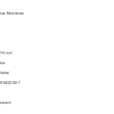
taras Alksnėnas
210 mm
tos
eliai
9-8222-
80-7
nansavo