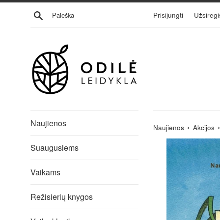
Eiti
Ieškoti
Prisijungti
Užsiregi
į
turinį
Naujienos
›
Naujienos
Akcijos
Suaugusiems
Vaikams
Režisierių knygos