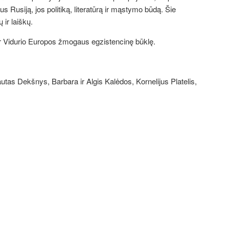
Rusiją, jos politiką, literatūrą ir mąstymo būdą. Šie
 ir laiškų.
 ir Vidurio Europos žmogaus egzistencinę būklę.
autas Dekšnys, Barbara ir Algis Kalėdos, Kornelijus Platelis,