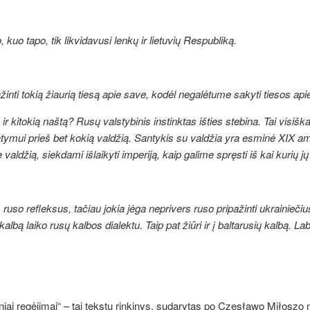
o, kuo tapo, tik likvidavusi lenkų ir lietuvių Respubliką.
inti tokią žiaurią tiesą apie save, kodėl negalėtume sakyti tiesos api
 ir kitokią naštą? Rusų valstybinis instinktas išties stebina. Tai visišk
tymui prieš bet kokią valdžią. Santykis su valdžia yra esminė XIX amži
valdžią, siekdami išlaikyti imperiją, kaip galime spręsti iš kai kurių jų
ruso refleksus, tačiau jokia jėga neprivers ruso pripažinti ukrainiečius 
kalbą laiko rusų kalbos dialektu. Taip pat žiūri ir į baltarusių kalbą. Laba
iai regėjimai“
– tai tekstų rinkinys, sudarytas po Czesławo
Miłoszo m