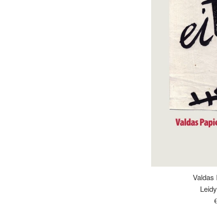
Valdas P
Leidy
Į
k