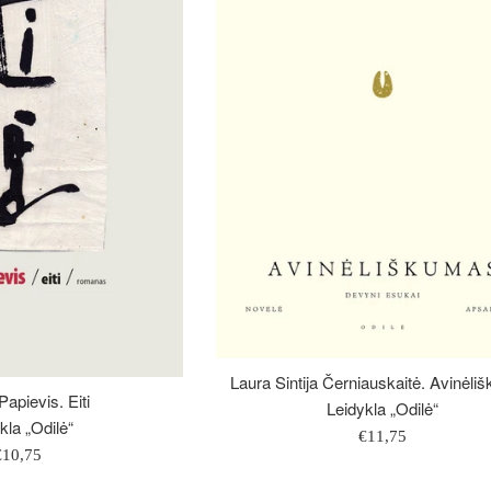
Laura Sintija Černiauskaitė. Avinėl
apievis. Eiti
Leidykla „Odilė“
kla „Odilė“
Įprasta
€11,75
prasta
€10,75
kaina
aina