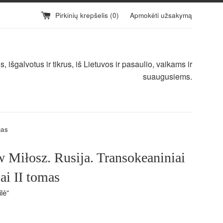
Pirkinių krepšelis (
0
)
Apmokėti užsakymą
 išgalvotus ir tikrus, iš Lietuvos ir pasaulio, vaikams ir
suaugusiems.
mas
 Miłosz. Rusija. Transokeaniniai
ai II tomas
lė“