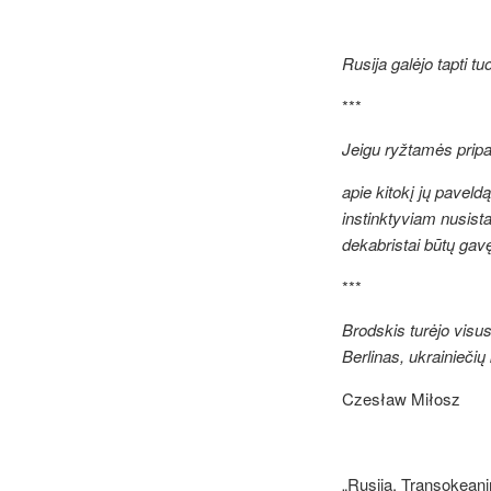
Rusija galėjo tapti tu
***
Jeigu ryžtamės pripaž
apie kitokį jų paveldą
instinktyviam nusista
dekabristai būtų gavę 
***
Brodskis turėjo visus 
Berlinas, ukrainiečių 
Czesław Miłosz
„Rusija.
Transokeanin