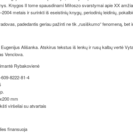
inys. Knygos II tome spausdinami
Miłoszo svarstymai apie XX amžiaus 
2004 metais ir surinkti iš eseistinių knygų, periodinių leidinių, pokalbių
 vadovas, padedantis geriau pažinti ne tik „rusiškumo“ fenomeną, bet
 Eugenijus Ališanka. Atskirus tekstus iš lenkų ir rusų kalbų vertė Vyt
as Venclova.
Deimantė Rybakovienė
-8222-81-4
5
p.
x200 mm
iršeliai su atvartais
lies finansuoja