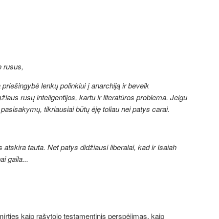
e rusus,
a priešingybė lenkų polinkiui į anarchiją ir beveik
aus rusų inteligentijos, kartu ir literatūros problema. Jeigu
 pasisakymų, tikriausiai būtų ėję toliau nei patys carai.
atskira tauta. Net patys didžiausi liberalai, kad ir Isaiah
i gaila...
irties
kaip rašytojo testamentinis perspėjimas, kaip