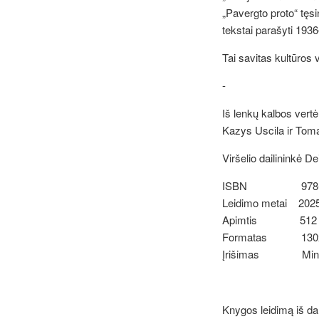
„Pavergto proto“
tęs
tekstai parašyti 1936–
Tai savitas kultūros
-
Iš lenkų kalbos vertė
Kazys Uscila ir Tom
Viršelio dailininkė 
ISBN 978-609
Leidimo metai 202
Apimtis 512 
Formatas 130
Įrišimas Minkšti v
Knygos leidimą iš da