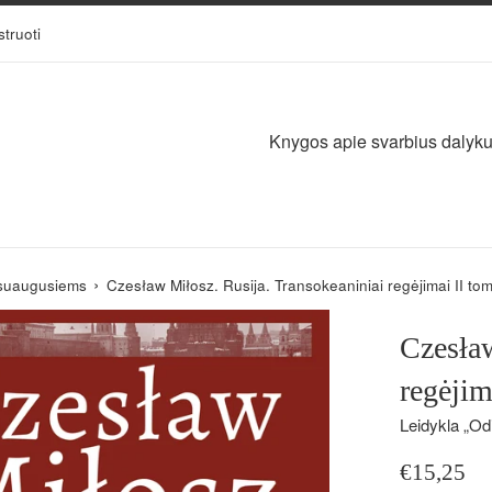
struoti
Knygos apie svarbius dalykus,
›
suaugusiems
Czesław Miłosz. Rusija. Transokeaniniai regėjimai II to
Czesław
regėjim
Leidykla „Odi
Įprasta
€15,25