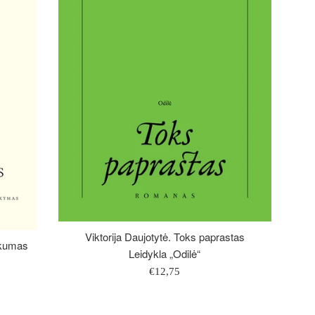
Viktorija Daujotytė. Toks paprastas
iškumas
Leidykla „Odilė“
Įprasta
€12,75
kaina