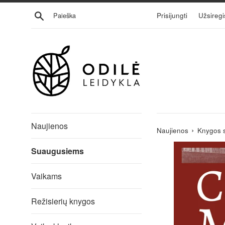
Eiti
Ieškoti
Prisijungti
Užsiregi
į
turinį
Naujienos
›
Naujienos
Knygos 
Suaugusiems
Vaikams
Režisierių knygos