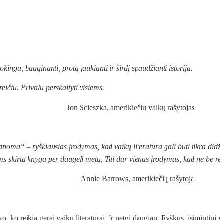
kinga, bauginanti, protą jaukianti ir širdį spaudžianti istorija.
eičiu. Privalu perskaityti visiems.
ka, amerikiečių vaikų rašytojas
manoma“ – ryškiausias įrodymas, kad vaikų literatūra gali būti tikra
didž
ms skirta
knyga per daugelį metų. Tai dar vienas įrodymas, kad ne be re
rrows, amerikiečių rašytoja
o, ko reikia gerai vaikų literatūrai. Ir netgi daugiau. Ryškūs, įsiminti