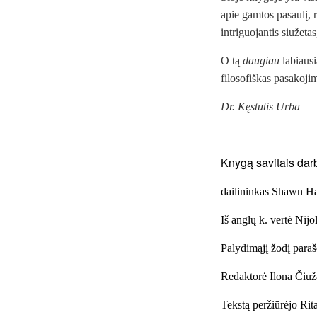
apie gamtos pasaulį, 
intriguojantis siužeta
O tą
daugiau
labiausi
filosofiškas pasakoji
Dr. Kęstutis Urba
Knygą savitais darb
dailininkas Shawn Ha
Iš anglų k. vertė Nij
Palydimąjį žodį paraš
Redaktorė Ilona Čiuž
Tekstą peržiūrėjo Ri