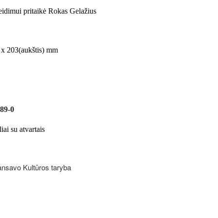
eidimui pritaikė Rokas Gelažius
) x 203(aukštis) mm
89-0
iai su atvartais
nansavo Kultūros taryba