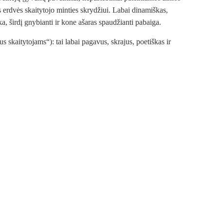
 erdvės skaitytojo minties skrydžiui. Labai dinamiškas,
ška, širdį gnybianti ir kone ašaras spaudžianti pabaiga.
us skaitytojams“): tai labai pagavus, skrajus, poetiškas ir