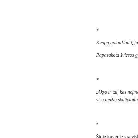
*
Kvapą gniaužianti, juo
Papasakota šviesos gr
Jon Sciesz
*
„
Akys ir tai, kas neį
visų amžių skaitytoja
Annie Ba
*
Šioje knygoje yra visk