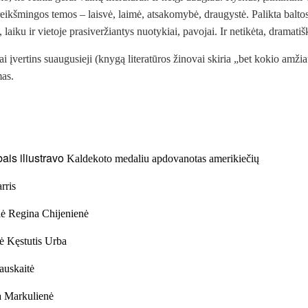
reikšmingos temos – laisvė, laimė, atsakomybė, draugystė. Palikta baltos
s, laiku ir vietoje prasiveržiantys nuotykiai, pavojai. Ir netikėta, dramati
ai įvertins suaugusieji (knygą literatūros žinovai skiria „bet kokio amžia
mas.
ais iliustravo
Kaldekoto medaliu apdovanotas amerikiečių
rris
olė Regina Chijenienė
ė Kęstutis Urba
auskaitė
ta Markulienė