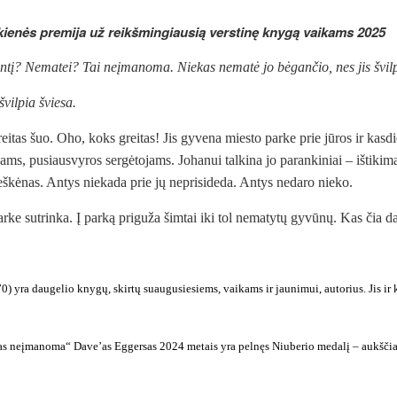
kienės premija už reikšmingiausią verstinę knygą vaikams 2025
ntį? Nematei? Tai neįmanoma. Niekas nematė jo bėgančio, nes jis švilpi
vilpia šviesa.
greitas šuo. Oho, koks greitas! Jis gyvena miesto parke prie jūros ir kas
ams, pusiausvyros sergėtojams. Johanui talkina jo parankiniai – ištikimas
škėnas. Antys niekada prie jų neprisideda. Antys nedaro nieko.
rke sutrinka. Į parką priguža šimtai iki tol nematytų gyvūnų. Kas čia 
0) yra daugelio knygų, skirtų suaugusiesiems, vaikams ir jaunimui, autorius. Jis
ir
 kas neįmanoma“
Daveʼas Eggersas 2024 metais yra pelnęs Niuberio medalį – aukščia