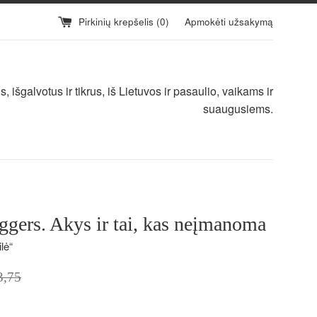
Pirkinių krepšelis (
0
)
Apmokėti užsakymą
 išgalvotus ir tikrus, iš Lietuvos ir pasaulio, vaikams ir
suaugusiems.
gers. Akys ir tai, kas neįmanoma
lė“
ta
3,75
a