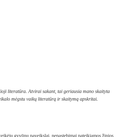
ioji literatūra. Atvirai sakant, tai geriausia mano skaityta
ikalo mėgstu vaikų literatūrą ir
skaitymą apskritai.
ni veikėjų gyvūnų paveikslai, nepastebimai pateikiamos žinios