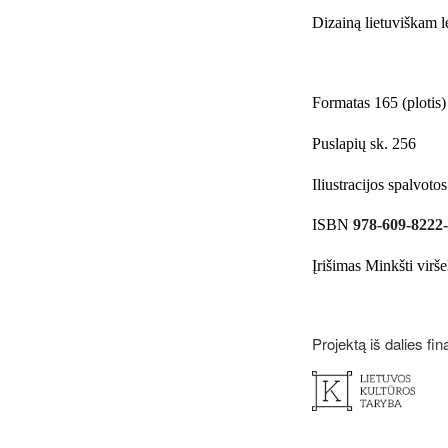
Dizainą lietuviškam l
Formatas 165 (plotis
Puslapių sk. 256
Iliustracijos spalvotos
ISBN
978-609-8222-
Įrišimas Minkšti viršel
Projektą iš dalies fi