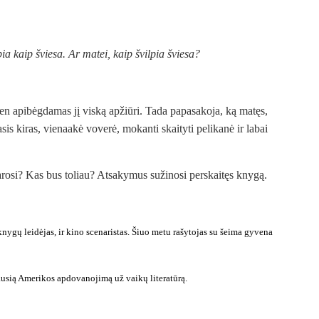
a kaip šviesa. Ar matei, kaip švilpia šviesa?
dien apibėgdamas jį viską apžiūri. Tada papasakoja, ką matęs,
is kiras, vienaakė voverė, mokanti skaityti pelikanė ir labai
darosi? Kas bus toliau? Atsakymus sužinosi perskaitęs knygą.
 knygų leidėjas, ir kino scenaristas. Šiuo metu rašytojas su šeima gyvena
usią Amerikos apdovanojimą už vaikų literatūrą.