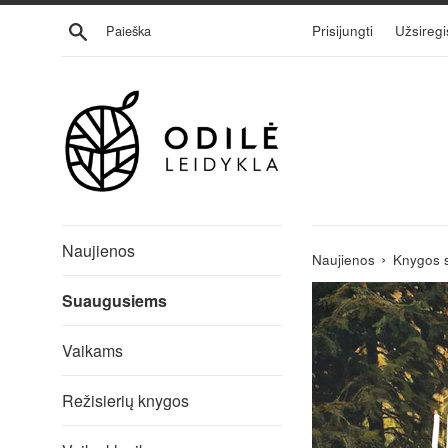
Eiti
Ieškoti
Prisijungti
Užsiregi
į
turinį
Naujienos
›
Naujienos
Knygos 
Suaugusiems
Vaikams
Režisierių knygos