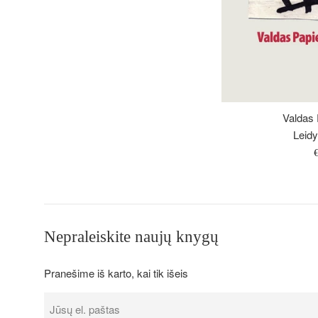
Valdas P
Leidy
Į
k
Nepraleiskite naujų knygų
Pranešime iš karto, kai tik išeis