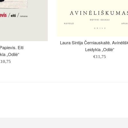
Laura Sintija Černiauskaitė. Avinėl
apievis. Eiti
Leidykla „Odilė“
kla „Odilė“
Įprasta
€11,75
prasta
€10,75
kaina
aina