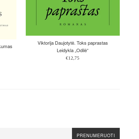
Viktorija Daujotytė. Toks paprastas
iškumas
Leidykla „Odilė“
Įprasta
€12,75
kaina
PRENUMERUOTI