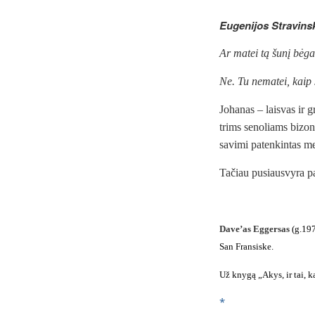
Eugenijos Stravins
Ar matei tą šunį bėga
Ne. Tu nematei, kaip š
Johanas – laisvas ir 
trims senoliams bizon
savimi patenkintas me
Tačiau pusiausvyra pa
Daveʼas Eggersas
(g.197
San Fransiske.
Už knygą „Akys, ir tai,
*