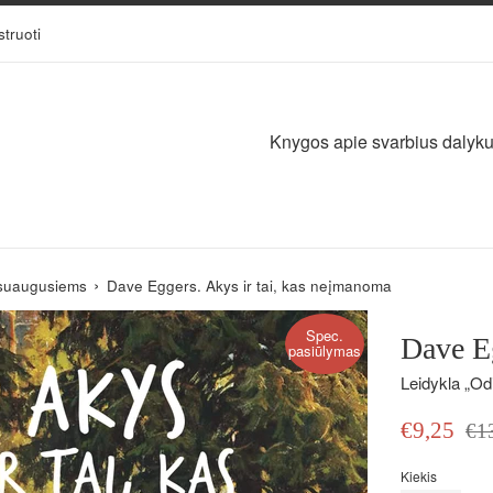
struoti
Knygos apie svarbius dalykus,
›
suaugusiems
Dave Eggers. Akys ir tai, kas neįmanoma
Spec.
Dave Eg
pasiūlymas
Leidykla „Odi
Išpardavimo
Įpras
€9,25
€1
kaina
kain
Kiekis