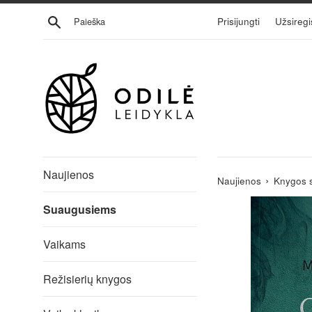
Eiti
Ieškoti
Prisijungti
Užsiregi
į
turinį
Naujienos
›
Naujienos
Knygos 
Suaugusiems
Vaikams
Režisierių knygos