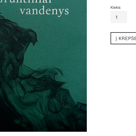
kaina
Kiekis
Į KREPŠ