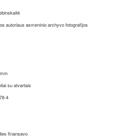
ebinskaitė
s autoriaus asmeninio archyvo fotografijos
mm
liai su atvartais
78-4
lies finansavo