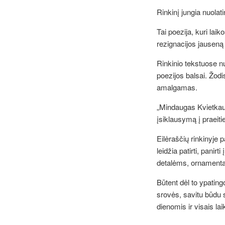
Rinkinį jungia nuolat
Tai poezija, kuri laik
rezignacijos jauseną 
Rinkinio tekstuose nu
poezijos balsai. Žodi
amalgamas.
„Mindaugas Kvietkausk
įsiklausymą į praeiti
Eilėraščių rinkinyje 
leidžia patirti, pani
detalėms, ornament
Būtent dėl to ypating
srovės, savitu būdu s
dienomis ir visais l