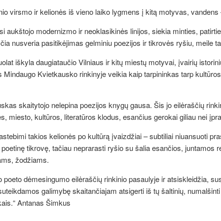
inio virsmo ir kelionės iš vieno laiko lygmens į kitą motyvas, vandens
osi aukštojo modernizmo ir neoklasikinės linijos, siekia minties, patirti
čia nusveria pasitikėjimas gelminiu poezijos ir tikrovės ryšiu, meile ta
olat iškyla daugiataučio Vilniaus ir kitų miestų motyvai, įvairių istori
s Mindaugo Kvietkausko rinkinyje veikia kaip tarpininkas tarp kultūros
as skaitytojo nelepina poezijos knygų gausa. Šis jo eilėraščių rinkiny
es, miesto, kultūros, literatūros klodus, esančius gerokai giliau nei įp
pastebimi takios kelionės po kultūrą įvaizdžiai – subtiliai niuansuoti 
rti į poetinę tikrovę, tačiau neprarasti ryšio su šalia esančios, juntam
ams, žodžiams.
o poeto dėmesingumo eilėraščių rinkinio pasaulyje ir atsiskleidžia, susi
uteikdamos galimybę skaitančiajam atsigerti iš tų šaltinių, numalšinti 
aikais.“ Antanas Šimkus