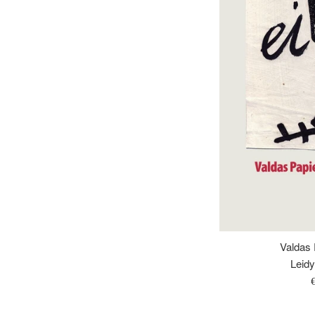
Valdas P
Leidy
Į
k