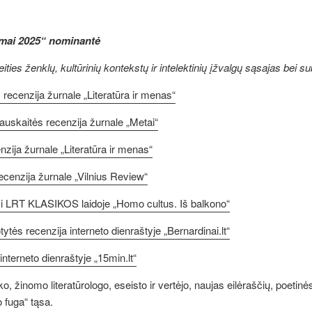
imai 2025“ nominantė
ies ženklų, kultūrinių kontekstų ir intelektinių įžvalgų sąsajas bei subt
recenzija žurnale „Literatūra ir menas“
iauskaitės recenzija žurnale „Metai“
zija žurnale „Literatūra ir menas“
cenzija žurnale „Vilnius Review“
mi LRT KLASIKOS laidoje „Homo cultus. Iš balkono“
tytės recenzija interneto dienraštyje „Bernardinai.lt“
interneto dienraštyje „15min.lt“
 žinomo literatūrologo, eseisto ir vertėjo, naujas eilėraščių, poetinės
 fuga“ tąsa.