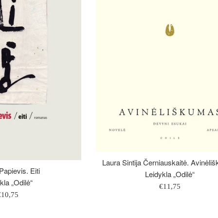
Laura Sintija Černiauskaitė. Avinėl
apievis. Eiti
Leidykla „Odilė“
kla „Odilė“
Įprasta
€11,75
prasta
€10,75
kaina
aina