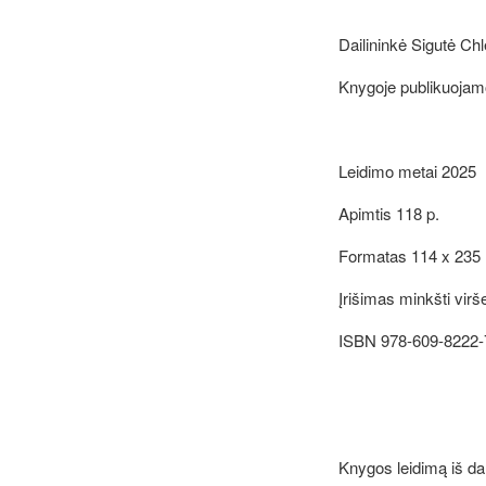
Dailininkė Sigutė Chl
Knygoje publikuojamo
Leidimo metai 2025
Apimtis
118
p.
Formatas 1
14
x
235
Įrišimas minkšti virše
ISBN
978-609-8222-
Knygos leidimą iš da