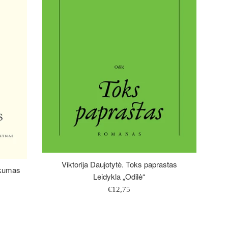
Viktorija Daujotytė. Toks paprastas
iškumas
Leidykla „Odilė“
Įprasta
€12,75
kaina