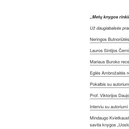
„Metų knygos rink
Už daugiabalsės praeit
Neringos Butnoriūtės 
Lauros Sintijos Čern
Mariaus Buroko recen
Eglės Ambrožaitės re
Pokalbis su autoriu
Prof. Viktorijos Daujo
Interviu su autoriumi 
Mindaugo Kvietkausko,
savita knygos „Uosto