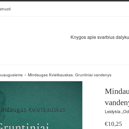
struoti
Knygos apie svarbius dalykus,
›
suaugusiems
Mindaugas Kvietkauskas. Gruntiniai vandenys
Mindau
vanden
Leidykla „Odi
Įprasta
€10,25