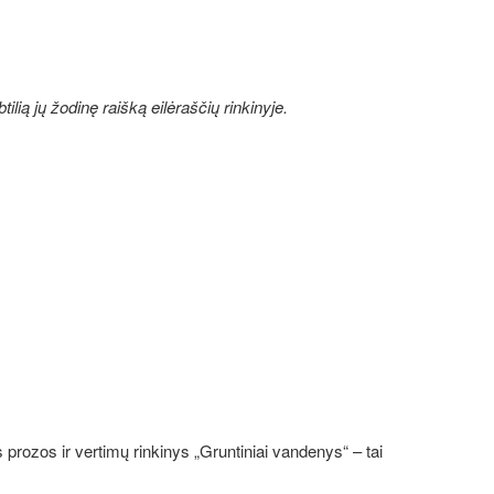
ilią jų žodinę raišką eilėraščių rinkinyje.
 prozos ir vertimų rinkinys „Gruntiniai vandenys“ – tai