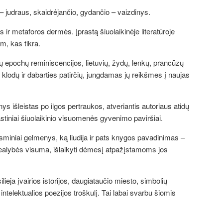
 – judraus, skaidrėjančio, gydančio – vaizdinys.
es ir metaforos dermės. Įprastą šiuolaikinėje literatūroje
m, kas tikra.
nių epochų reminiscencijos, lietuvių, žydų, lenkų, prancūzų
 klodų ir dabarties patirčių, jungdamas jų reikšmes į naujas
s išleistas po ilgos pertraukos, atveriantis autoriaus atidų
rastiniai šiuolaikinio visuomenės gyvenimo paviršiai.
prasminiai gelmenys, ką liudija ir pats knygos pavadinimas –
os realybės visuma, išlaikyti dėmesį atpažįstamoms jos
lieja įvairios istorijos, daugiataučio miesto, simbolių
intelektualios poezijos troškulį. Tai labai svarbu šiomis