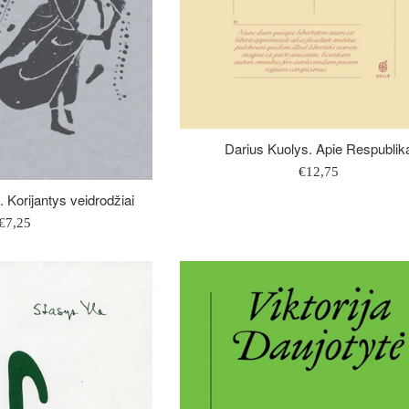
Darius Kuolys. Apie Respublik
Įprasta
€12,75
kaina
s. Korijantys veidrodžiai
Įprasta
€7,25
kaina