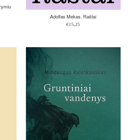
ežymiu
Adolfas Mekas. Raštai
Įprasta
€15,25
kaina