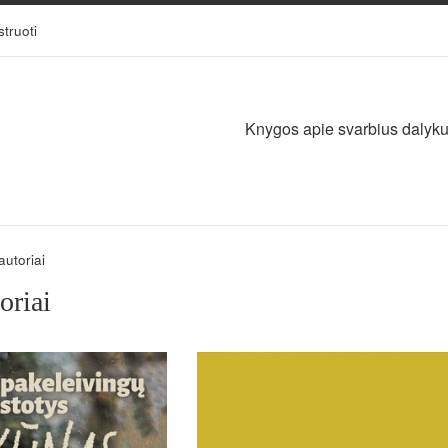
struoti
Knygos apie svarbius dalykus,
autoriai
oriai