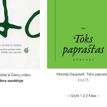
Viktorija Daujotytė. Toks papras
džiai iš Dievų miško
Įprasta
Nėra sandėlyje
€12,75
kaina
« Grįžti
1
2
3
Kitas »