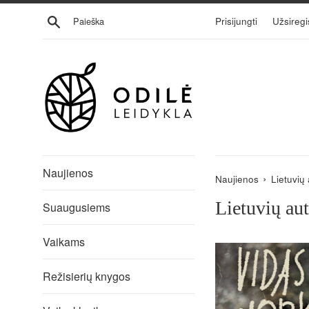
Eiti
Ieškoti
Prisijungti
Užsiregi
į
turinį
Naujienos
›
Naujienos
Lietuvių 
Lietuvių aut
Suaugusiems
Vaikams
Režisierių knygos