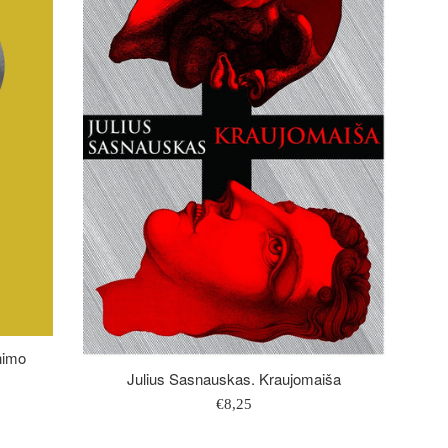
enimo
Julius Sasnauskas. Kraujomaiša
Įprasta
€8,25
kaina