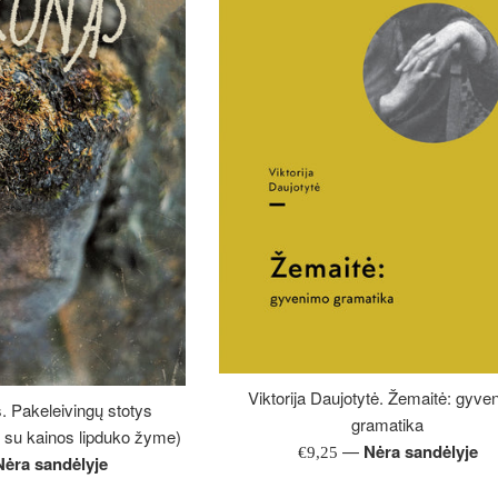
Viktorija Daujotytė. Žemaitė: gyv
 Pakeleivingų stotys
gramatika
 su kainos lipduko žyme)
—
Nėra sandėlyje
Įprasta
€9,25
Nėra sandėlyje
kaina