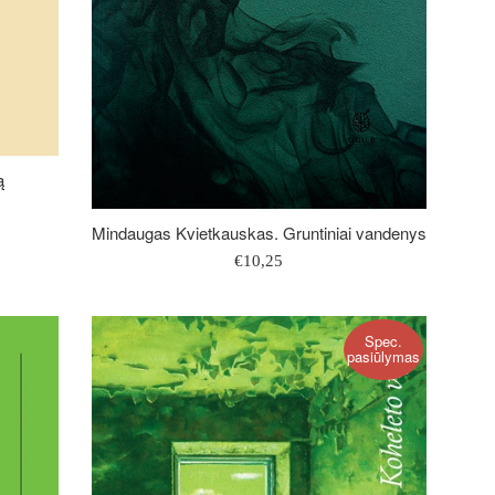
ą
Mindaugas Kvietkauskas. Gruntiniai vandenys
Įprasta
€10,25
kaina
Spec.
pasiūlymas