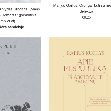
Marijus Gailius. Oro (gali būti su n
 Arvydas Šliogeris: „Mano
defektu)
 Homeras“ (paskutiniai
Įprasta
€8,25
mplioriai)
kaina
Nėra sandėlyje