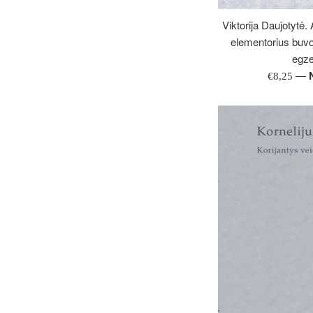
Viktorija Daujotytė.
elementorius buvo
egze
—
Įprasta
€8,25
kaina