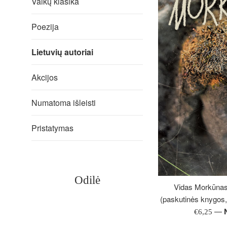
Vaikų klasika
Poezija
Lietuvių autoriai
Akcijos
Numatoma išleisti
Pristatymas
Odilė
Vidas Morkūnas.
(paskutinės knygos,
—
Įprasta
€6,25
kaina