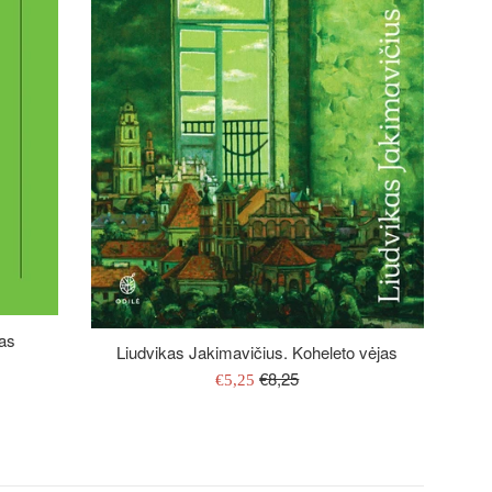
tas
Liudvikas Jakimavičius. Koheleto vėjas
Įprasta
€8,25
Išpardavimo
€5,25
kaina
kaina