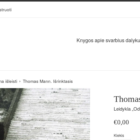
struoti
Knygos apie svarbius dalykus,
›
 išleisti
Thomas Mann. Išrinktasis
Thomas
Leidykla „Odi
Įprasta
€0,00
kaina
Kiekis