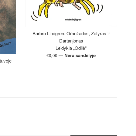
Barbro Lindgren. Oranžadas, Zefyras ir
Dartanjonas
Leidykla „Odilė“
—
Nėra sandėlyje
Įprasta
€0,00
tuvoje
kaina