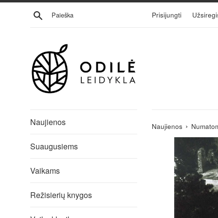
Eiti
Ieškoti
Prisijungti
Užsiregi
į
turinį
Naujienos
›
Naujienos
Numatoma
Suaugusiems
Vaikams
Režisierių knygos