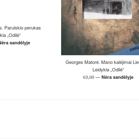
. Parulskio perukas
kla „Odilė“
Nėra sandėlyje
Georges Matoré. Mano kalėjimai Lie
Leidykla „Odilė“
—
Nėra sandėlyje
Įprasta
€0,00
kaina