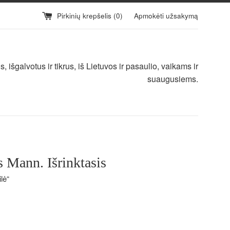
Pirkinių krepšelis (
0
)
Apmokėti užsakymą
 išgalvotus ir tikrus, iš Lietuvos ir pasaulio, vaikams ir
suaugusiems.
 Mann. Išrinktasis
lė“