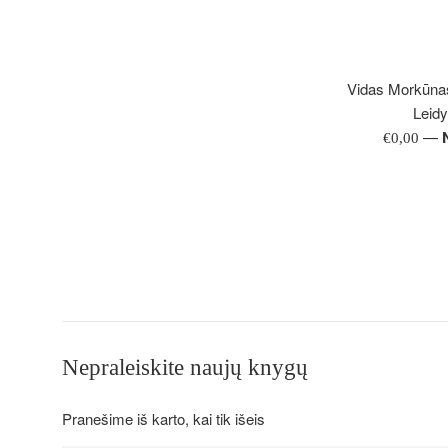
Vidas Morkūnas
Leidy
—
Įprasta
€0,00
kaina
Nepraleiskite naujų knygų
Pranešime iš karto, kai tik išeis