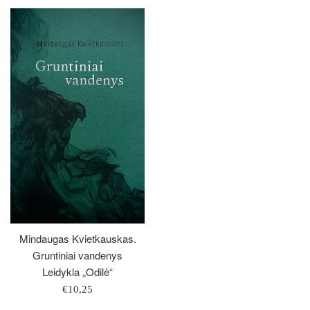
Mindaugas Kvietkauskas.
Gruntiniai vandenys
Leidykla „Odilė“
Įprasta
€10,25
kaina