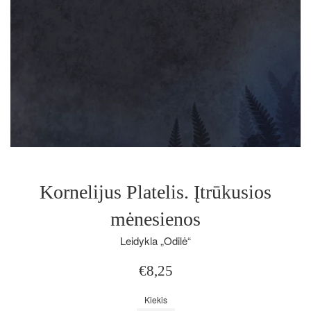
Kornelijus Platelis. Įtrūkusios
mėnesienos
Leidykla „Odilė“
Įprasta
€8,25
kaina
Kiekis