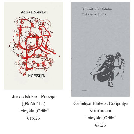
Jonas Mekas. Poezija
Kornelijus Platelis. Korijantys
(„Raštų“ I t.)
veidrodžiai
Leidykla „Odilė“
Leidykla „Odilė“
Įprasta
€16,25
Įprasta
kaina
€7,25
kaina