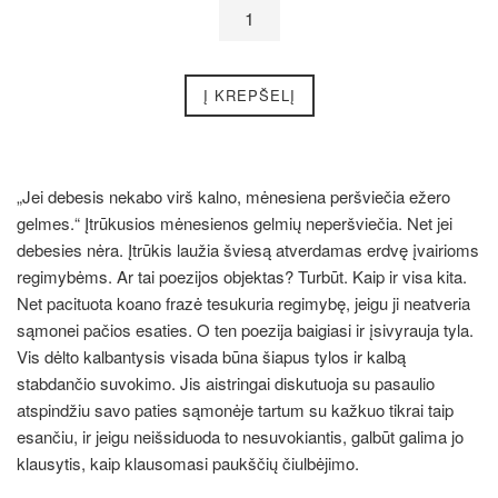
Į KREPŠELĮ
„Jei debesis nekabo virš kalno, mėnesiena peršviečia ežero
gelmes.“ Įtrūkusios mėnesienos gelmių neperšviečia. Net jei
debesies nėra. Įtrūkis laužia šviesą atverdamas erdvę įvairioms
regimybėms. Ar tai poezijos objektas? Turbūt. Kaip ir visa kita.
Net pacituota koano frazė tesukuria regimybę, jeigu ji neatveria
sąmonei pačios esaties. O ten poezija baigiasi ir įsivyrauja tyla.
Vis dėlto kalbantysis visada būna šiapus tylos ir kalbą
stabdančio suvokimo. Jis aistringai diskutuoja su pasaulio
atspindžiu savo paties sąmonėje tartum su kažkuo tikrai taip
esančiu, ir jeigu neišsiduoda to nesuvokiantis, galbūt galima jo
klausytis, kaip klausomasi paukščių čiulbėjimo.