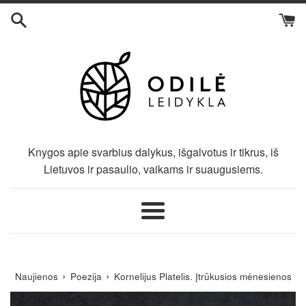
Eiti
į
turinį
Knygos apie svarbius dalykus, išgalvotus ir tikrus, iš
Lietuvos ir pasaulio, vaikams ir suaugusiems.
Meniu
›
›
Naujienos
Poezija
Kornelijus Platelis. Įtrūkusios mėnesienos