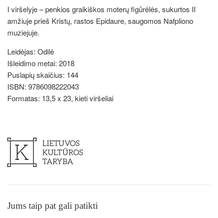
I viršelyje – penkios graikiškos moterų figūrėlės, sukurtos II
amžiuje prieš Kristų, rastos Epidaure, saugomos Nafpliono
muziejuje.
Leidėjas: Odilė
Išleidimo metai: 2018
Puslapių skaičius: 144
ISBN: 9786098222043
Formatas: 13,5 x 23, kieti viršeliai
Jums taip pat gali patikti