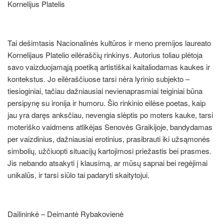
Kornelijus Platelis
Tai dešimtasis Nacionalinės kultūros ir meno premijos laureato
Kornelijaus Platelio eilėraščių rinkinys. Autorius toliau plėtoja
savo vaizduojamąją poetiką artistiškai kaitaliodamas kaukes ir
kontekstus. Jo eilėraščiuose tarsi nėra lyrinio subjekto –
tiesioginiai, tačiau dažniausiai nevienaprasmiai teiginiai būna
persipynę su ironija ir humoru. Šio rinkinio eilėse poetas, kaip
jau yra daręs anksčiau, nevengia slėptis po moters kauke, tarsi
moteriško vaidmens atlikėjas Senovės Graikijoje, bandydamas
per vaizdinius, dažniausiai erotinius, prasibrauti iki užsąmonės
simbolių, užčiuopti situacijų kartojimosi priežastis bei prasmes.
Jis nebando atsakyti į klausimą, ar mūsų sapnai bei regėjimai
unikalūs, ir tarsi siūlo tai padaryti skaitytojui.
Dailininkė – Deimantė Rybakovienė