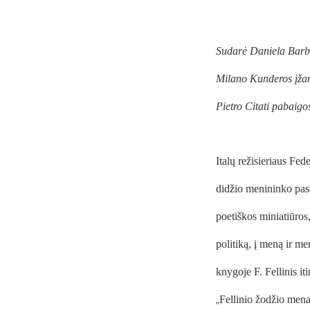
Sudarė Daniela Barb
Milano Kunderos įžan
Pietro Citati
pabaigos
Italų režisieriaus Fe
didžio menininko pasak
poetiškos miniatiūros,
politiką, į meną ir 
knygoje F. Fellinis iti
„
Fellinio žodžio menas