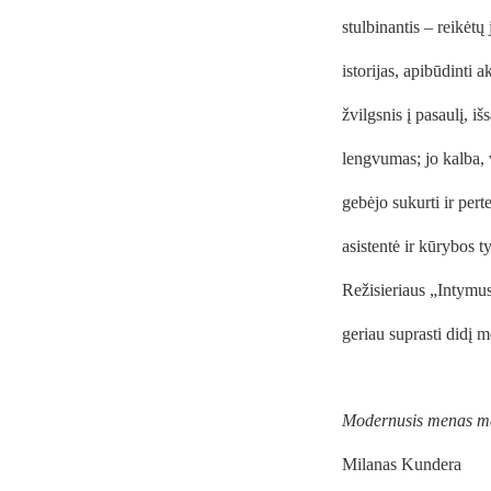
stulbinantis – reikėtų 
istorijas, apibūdinti 
žvilgsnis į pasaulį, i
lengvumas; jo kalba, v
gebėjo sukurti ir pert
asistentė ir kūrybos t
Režisieriaus „Intym
geriau suprasti didį m
Modernusis menas man y
Milanas Kundera