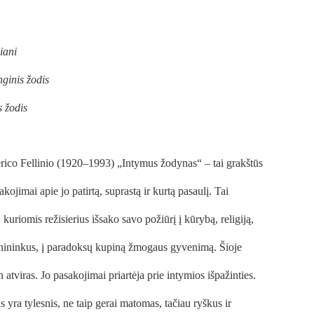
iani
ginis žodis
 žodis
derico Fellinio (1920–1993) „Intymus žodynas“ – tai grakštūs
ojimai apie jo patirtą, suprastą ir kurtą pasaulį. Tai
 kuriomis režisierius išsako savo požiūrį į kūrybą, religiją,
menininkus, į paradoksų kupiną žmogaus gyvenimą. Šioje
n atviras. Jo pasakojimai priartėja prie intymios išpažinties.
 yra tylesnis, ne taip gerai matomas, tačiau ryškus ir