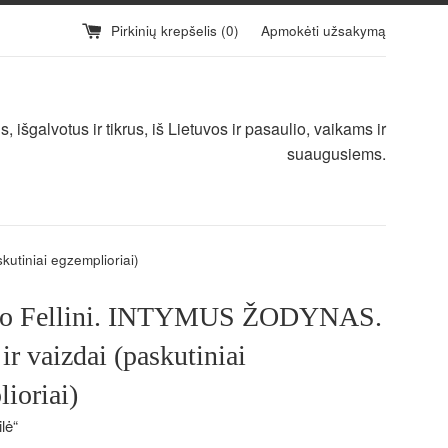
Pirkinių krepšelis (
0
)
Apmokėti užsakymą
 išgalvotus ir tikrus, iš Lietuvos ir pasaulio, vaikams ir
suaugusiems.
utiniai egzemplioriai)
co Fellini. INTYMUS ŽODYNAS.
 ir vaizdai (paskutiniai
ioriai)
lė“