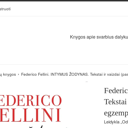
struoti
Knygos apie svarbius dalykus,
›
ių knygos
Federico Fellini. INTYMUS ŽODYNAS. Tekstai ir vaizdai (pask
Federi
Tekstai
egzempl
Leidykla „Odi