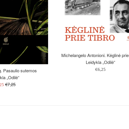
Michelangelo Antonioni. Kėglinė prie
Leidykla „Odilė“
Įprasta
€6,25
. Pasaulio sutemos
kaina
kla „Odilė“
Įprasta
€7,25
ardavimo
,25
kaina
na