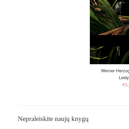
Werner Herzog
Leidy
Išp
€5
kai
Nepraleiskite naujų knygų