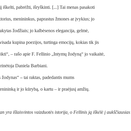
jį iškelti, pabrėžti, išryškinti. [...] Tai menas pasakoti
aktorius, menininkus, paprastus žmones ar įvykius; jo
šsakytas žodžiais; jo kalbėsenos elegancija, gelmė,
isada kupina poezijos, turtinga emocijų, kokias tik jis
eikti“, – rašo apie F. Fellinio „Intymų žodyną“ jo vaikaitė,
yrinėtoja Daniela Barbiani.
us žodynas“
–
tai raktas, padedantis mums
enininką ir jo kūrybą, o kartu – ir praėjusį amžių.
ra išlaisvintos vaizduotės istorija, o Fellinis ją iškėlė į aukščiausias 