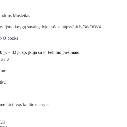
 Audrius Musteikis
viljono knygų savaitgalyje įrašas:
https://bit.ly/3rkOfW4
 NO books
0 p.
+
32 p. sp. įklija su F. Fellinio piešiniais
-27-2
3 mm
anku
mė Lietuvos kultūros taryba