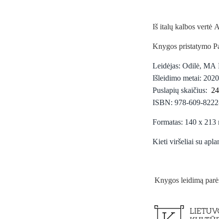
Iš italų kalbos vertė
Knygos pristatymo Pa
Leidėjas: Odilė, MA
Išleidimo metai: 2020
Puslapių skaičius:
24
ISBN: 978-609-8222
Formatas: 140 x 21
Kieti viršeliai su apl
Knygos leidimą parė