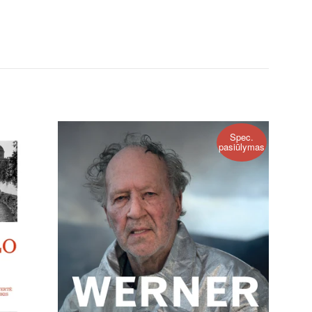
Spec.
pasiūlymas