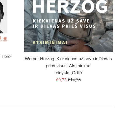
 Tibro
Werner Herzog. Kiekvienas už save ir Dievas
prieš visus. Atsiminimai
Leidykla „Odilė“
Įprasta
€14,75
Išpardavimo
€9,75
kaina
kaina