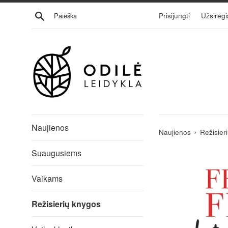
Eiti
Ieškoti
Prisijungti
Užsiregi
į
turinį
Naujienos
›
Naujienos
Režisier
Suaugusiems
Vaikams
Režisierių knygos