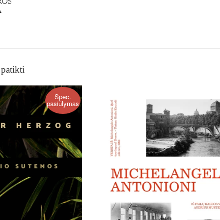
patikti
Spec.
pasiūlymas