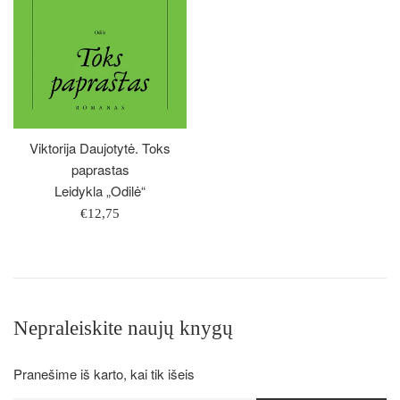
Viktorija Daujotytė. Toks
paprastas
Leidykla „Odilė“
Įprasta
€12,75
kaina
Nepraleiskite naujų knygų
Pranešime iš karto, kai tik išeis