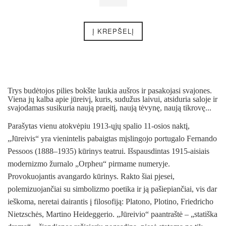
Į KREPŠELĮ
Trys budėtojos pilies bokšte laukia aušros ir pasakojasi svajones.
Viena jų kalba apie jūreivį, kuris, sudužus laivui, atsiduria saloje ir
svajodamas susikuria naują praeitį, naują tėvynę, naują tikrovę...
Parašytas vienu atokvėpiu 1913-ųjų spalio 11-osios naktį,
„Jūreivis“ yra vienintelis pabaigtas mįslingojo portugalo Fernando
Pessoos (1888–1935) kūrinys teatrui. Išspausdintas 1915-aisiais
modernizmo žurnalo „Orpheu“ pirmame numeryje.
Provokuojantis avangardo kūrinys. Rakto šiai pjesei,
polemizuojančiai su simbolizmo poetika ir ją pašiepiančiai, vis dar
ieškoma, neretai dairantis į filosofiją: Platono, Plotino, Friedricho
Nietzschės, Martino Heideggerio. „Jūreivio“ paantraštė – „statiška