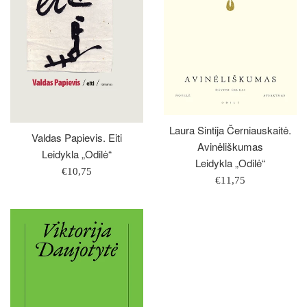
Laura Sintija Černiauskaitė.
Valdas Papievis. Eiti
Avinėliškumas
Leidykla „Odilė“
Leidykla „Odilė“
Įprasta
€10,75
Įprasta
€11,75
kaina
kaina