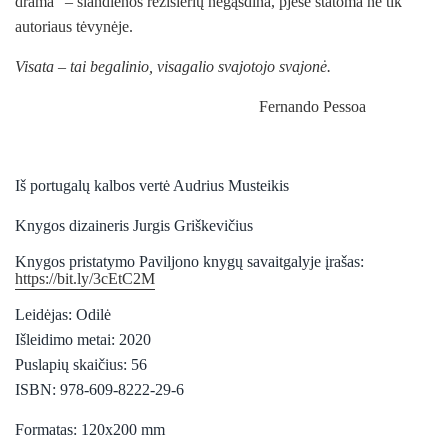
drama“ – šiandienos režisierių negąsdina, pjesė statoma ne tik
autoriaus tėvynėje.
Visata – tai begalinio, visagalio svajotojo svajonė.
Fernando Pessoa
Iš portugalų kalbos vertė Audrius Musteikis
Knygos dizaineris Jurgis Griškevičius
Knygos pristatymo Paviljono knygų savaitgalyje įrašas:
https://bit.ly/3cEtC2M
Leidėjas: Odilė
Išleidimo metai: 2020
Puslapių skaičius: 56
ISBN: 978-609-8222-29-6
Formatas: 120x200 mm