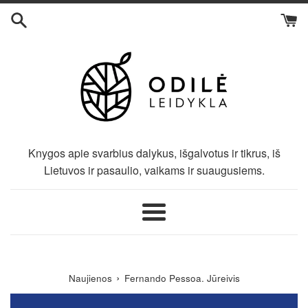
Eiti
į
turinį
Knygos apie svarbius dalykus, išgalvotus ir tikrus, iš
Lietuvos ir pasaulio, vaikams ir suaugusiems.
Meniu
›
Naujienos
Fernando Pessoa. Jūreivis