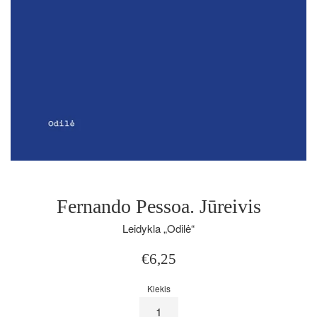
Fernando Pessoa. Jūreivis
Leidykla „Odilė“
Įprasta
€6,25
kaina
Kiekis