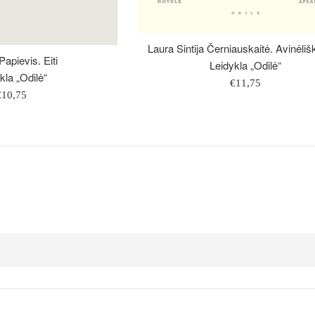
Laura Sintija Černiauskaitė. Avinėl
apievis. Eiti
Leidykla „Odilė“
kla „Odilė“
Įprasta
€11,75
prasta
€10,75
kaina
aina