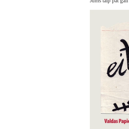
Jums taip pat gali 