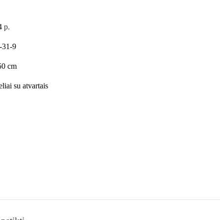
4
p.
-31-9
50 cm
liai su atvartais