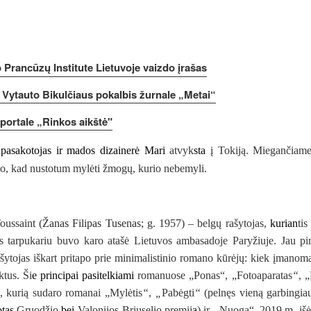
Prancūzų Institute Lietuvoje vaizdo įrašas
o Vytauto Bikulčiaus pokalbis
žurnale „Metai“
 portale
„Rinkos aikštė"
o
pasakotojas ir mados dizainerė Mari
atvyk
sta
į Tokiją. Miegančiame 
iko, kad nustotum mylėti žmogų, kurio nebemyli.
ussaint
(
Žanas Filipas Tusenas;
g. 1957) – belgų rašytojas,
kurian
ti
s tarpukariu buvo karo atašė Lietuvos ambasadoje Paryžiuje. Jau pi
šytojas iškart pritapo prie minimalistinio romano kūrėjų: kiek įmanom
ktus. Ši
e principai pasitelkiami
romanuose „
Ponas“
, „
Fotoaparatas
“
, „
, kurią sudaro romanai „
Mylėtis
“
,
„
Pabėgti
“
(pelnęs vieną garbingiau
tas
Gruodžio
bei
Valonijos-Briuselio premij
a
) ir
„
Nuoga“
. 2019 m. iš