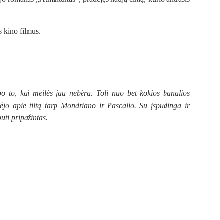
s kino filmus.
po to, kai meilės jau nebėra. Toli nuo bet kokios banalios
bėjo apie tiltą tarp Mondriano ir Pascalio. Su įspūdinga ir
būti pripažintas.