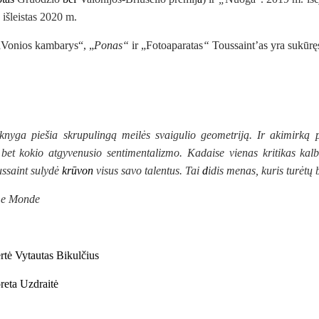
, išleistas 2020 m.
„
Vonios kambarys“
, „
Ponas“
ir „
Fotoaparatas
“
Toussaint’as
yra
sukūr
ę
knyga piešia skrupulingą meilės svaigulio geometriją. Ir akimirką 
 bet kokio atgyvenusio sentimentalizmo. Kadaise vienas kritikas kal
ssaint sulydė
krūvon
visus savo talentus. Tai
d
idis menas, kuris turėtų 
e Monde
rtė Vytautas Bikulčius
oreta Uzdraitė