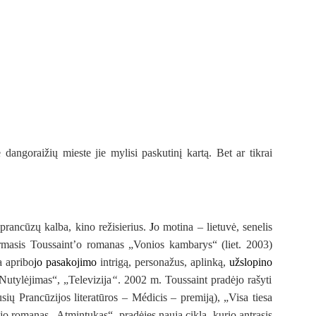
dangoraižių mieste jie mylisi paskutinį kartą. Bet ar tikrai
s prancūzų kalba,
kino režisierius.
J
o motina – lietuvė, senelis
rmasis Toussaint’o romanas „
Vonios kambarys“
(liet. 2003)
a apribo
jo pasakojimo
intrigą, personažus, aplinką,
užslopino
Nutylėjimas“
, „
Televizija
“
. 2002 m. Toussaint pradėjo rašyti
sių Prancūzijos literatūros – Médicis – premiją), „
Visa tiesa
ėjo romanas „
Atmintukas“
, pradėjęs naują ciklą, kurio antrasis