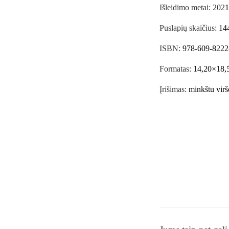
Išleidimo metai: 202
1
Puslapių skaičius:
14
ISBN:
978-609-8222
Formatas:
14,20×18,
Įrišimas:
minkštu virše