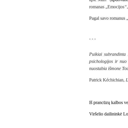
romanas „
Emocijos
“
Pagal savo romanus 
- - -
Puikiai subrandinta 
psichologijos ir nuo
nuostabia išmone Tou
Patrick Kéchichian,
L
Iš prancūzų kalbos ve
Viršelio dailininkė L