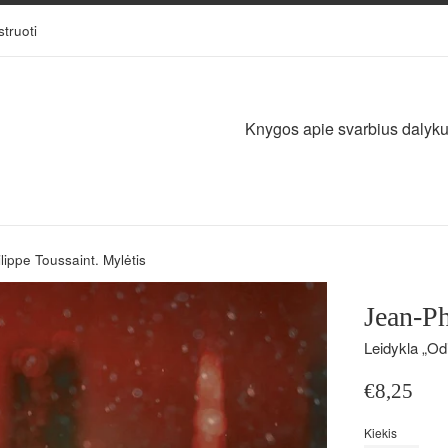
struoti
Knygos apie svarbius dalykus,
lippe Toussaint. Mylėtis
Jean-Ph
Leidykla „Odi
Įprasta
€8,25
kaina
Kiekis