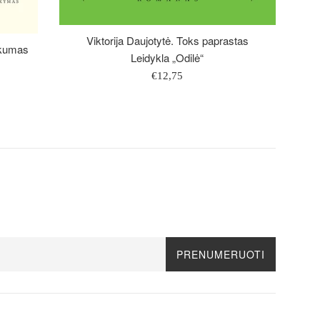
Viktorija Daujotytė. Toks paprastas
iškumas
Leidykla „Odilė“
Įprasta
€12,75
kaina
PRENUMERUOTI