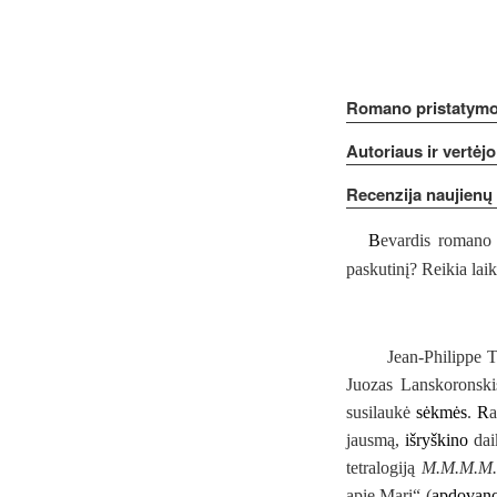
Romano pristatymo 
Autoriaus ir vertėj
Recenzija naujienų
B
evardis roman
paskutinį? Reikia la
Jean-Philippe To
Juozas Lanskoronski
susilaukė
sėkmės
.
R
a
jausmą,
išryškino
dai
tetralogiją
M.M.M.M.
apie Mari“
(
apdovano