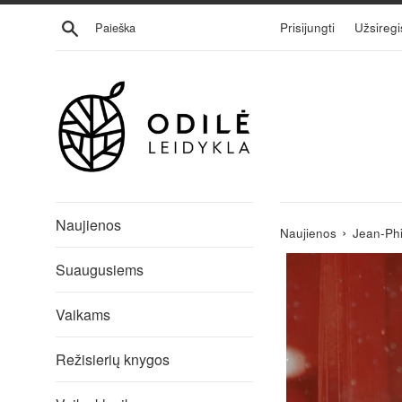
Eiti
Ieškoti
Prisijungti
Užsiregi
į
turinį
Naujienos
›
Naujienos
Jean-Phi
Suaugusiems
Vaikams
Režisierių knygos