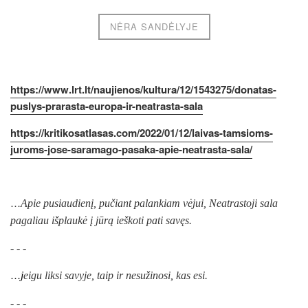
NĖRA SANDĖLYJE
https://www.lrt.lt/naujienos/kultura/12/1543275/donatas-
puslys-prarasta-europa-ir-neatrasta-sala
https://kritikosatlasas.com/2022/01/12/laivas-tamsioms-
juroms-jose-saramago-pasaka-apie-neatrasta-sala/
…
Apie pusiaudienį, pučiant palankiam vėjui, Neatrastoji sala
pagaliau išplaukė į jūrą
ieškoti pati savęs.
- - -
…
j
eigu liksi savyje, taip ir nesužinosi, kas esi.
- - -