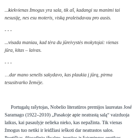
...
k
iekvienas žmogus yra sala, tik aš, kadangi su manimi tai
nesusiję, nes esu moteris, viską praleisdavau pro ausis.
- - -
...
v
isada maniau, kad tėra du jūreivystės mokytojai: vienas
jūra,
kitas – laivas.
- - -
…
dar mano senelis sakydavo, kas plaukia į jūrą, pirma
tesusitvarko žemėje.
Portugalų rašytojas, Nobelio literatūros premijos laureatas José
Saramago (1922
–
2010) „Pasakoje
a
pie neatrastą salą“ vaizduoja
laikus, kai pasaulyje nelieka nieko, kas nepažinta. Tik vienas
žmogus tuo netiki ir leidžiasi ieškoti dar neatrastos salos.
Poetiškas, filosofinių įžvalgų, ironijos ir žaismingos erotikos