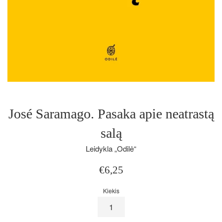
José Saramago. Pasaka apie neatrastą
salą
Leidykla „Odilė“
Įprasta
€6,25
kaina
Kiekis