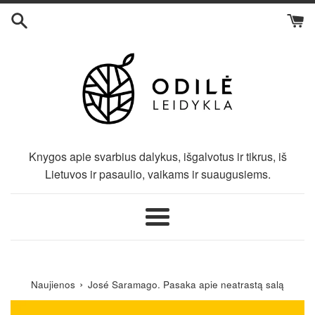
Eiti
į
turinį
Knygos apie svarbius dalykus, išgalvotus ir tikrus, iš
Lietuvos ir pasaulio, vaikams ir suaugusiems.
Meniu
›
Naujienos
José Saramago. Pasaka apie neatrastą salą