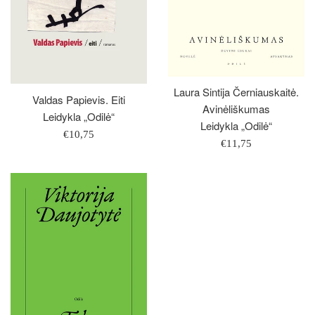
Laura Sintija Černiauskaitė.
Valdas Papievis. Eiti
Avinėliškumas
Leidykla „Odilė“
Leidykla „Odilė“
Įprasta
€10,75
Įprasta
€11,75
kaina
kaina