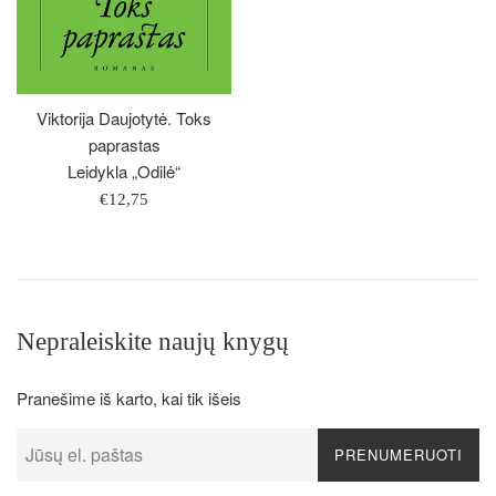
Viktorija Daujotytė. Toks
paprastas
Leidykla „Odilė“
Įprasta
€12,75
kaina
Nepraleiskite naujų knygų
Pranešime iš karto, kai tik išeis
PRENUMERUOTI