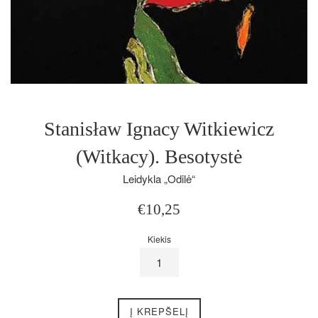
Stanisław Ignacy Witkiewicz
(Witkacy). Besotystė
Leidykla „Odilė“
Įprasta
€10,25
kaina
Kiekis
Į KREPŠELĮ