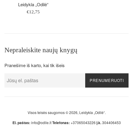
Leidykla „Odilė“
Įprasta
€12,75
kaina
Nepraleiskite naujų knygų
Pranešime iš karto, kai tik išeis
PRENUMERUOTI
Visos teisės saugomos © 2026,
Leidykla „Odilė“
.
El. paštas:
info@odile.lt
Telefonas:
+37065043226
Į.k.
304406453