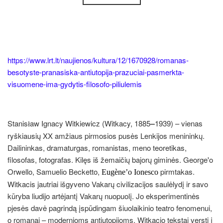
https://www.lrt.lt/naujienos/kultura/12/1670928/romanas-
besotyste-pranasiska-antiutopija-prazuciai-pasmerkta-
visuomene-ima-gydytis-filosofo-piliulemis
–
Stanis
aw Ignacy Witkiewicz (Witkacy, 1885
1939) – vienas
ł
ryškiausių XX amžiaus pirmosios pusės Lenkijos menininkų.
Dailininkas, dramaturgas, romanistas, meno teoretikas,
filosofas, fotografas. Kilęs iš žemaičių bajorų giminės. George'o
Orwello, Samuelio Becketto,
pirmtakas.
Eug
è
ne’o
I
onesco
Witkacis jautriai išgyveno Vakarų civilizacijos saulėlydį ir savo
kūryba liudijo artėjantį Vakarų nuopuolį. Jo eksperimentinės
pjesės davė pagrindą įspūdingam šiuolaikinio teatro fenomenui,
o romanai – modernioms antiutopijoms. Witkacio tekstai versti į