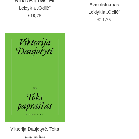
Valdas Papievis. Eiti
Avinėliškumas
Leidykla „Odilė“
Leidykla „Odilė“
Įprasta
€10,75
Įprasta
€11,75
kaina
kaina
Viktorija Daujotytė. Toks
paprastas