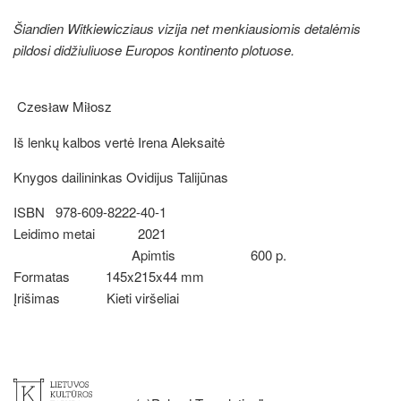
Šiandien Witkiewicziaus vizija net menkiausiomis detalėmis
pildosi didžiuliuose Europos kontinento plotuose.
Czes
aw Mi
osz
ł
ł
Iš lenkų kalbos vertė Irena Aleksaitė
Knygos dailininkas Ovidijus Talijūnas
ISBN 978-609-8222-40-1
Leidimo metai 2021
Apimtis
600 p.
Formatas
145x215x44 mm
Įrišimas
Kieti viršeliai