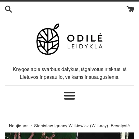
Eiti
į
turinį
Knygos apie svarbius dalykus, išgalvotus ir tikrus, iš
Lietuvos ir pasaulio, vaikams ir suaugusiems.
Meniu
›
Naujienos
Stanisław Ignacy Witkiewicz (Witkacy). Besotystė