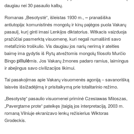
daugiau nei 30 pasaulio kalbų.
–
Romanas „Besotystė“, išleistas 1930 m.,
pranašiška
antiutopija: komunistinės mongolų ir kinų pajėgos puola Vakarų
pasaulį, kurį ginti imasi Lenkijos diktatorius. Witkacis vaizduoja
pražūčiai pasmerktą visuomenę, kuri negali numalšinti savo
metafizinio troškulio. Vis daugiau jos narių nerimą ir ateities
baimę ima gydytis iš Rytų atvežtomis mongolų filosofo Murčio
piliulė
Bingo
mis. Jos Vakarų žmones padaro ramius, laimingus
ir abejingus savo civilizacijos likimui.
Tai pasakojimas apie Vakarų visuomenės agoniją – savanorišką
laisvės išsižadėjimą ir prisitaikymą prie totalitarinio režimo.
„Besotystę“ pasaulio visuomenei priminė Czes
awas Mi
oszas,
ł
ł
„Pavergtame prote“ pateikęs įtaigią jos interpretaciją. 2003 m.
romaną Vilniuje ekranizavo lenkų režisierius Wiktoras
Grodeckis.