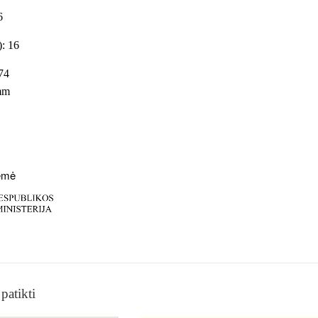
6
.): 16
74
mm
ėmė
patikti