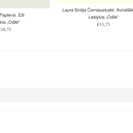
Laura Sintija Černiauskaitė. Avinėl
apievis. Eiti
Leidykla „Odilė“
kla „Odilė“
Įprasta
€11,75
prasta
€10,75
kaina
aina