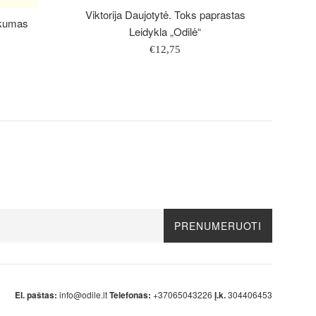
Viktorija Daujotytė. Toks paprastas
iškumas
Leidykla „Odilė“
Įprasta
€12,75
kaina
PRENUMERUOTI
El. paštas:
info@odile.lt
Telefonas:
+37065043226
Į.k.
304406453