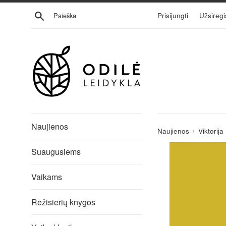
Eiti
Ieškoti
Prisijungti
Užsiregi
į
turinį
Naujienos
›
Naujienos
Viktorij
Suaugusiems
Vaikams
Režisierių knygos