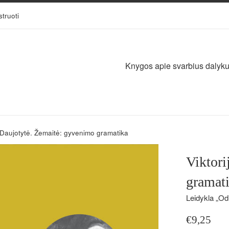
struoti
Knygos apie svarbius dalykus,
a Daujotytė. Žemaitė: gyvenimo gramatika
Viktori
gramat
Leidykla „Odi
Įprasta
€9,25