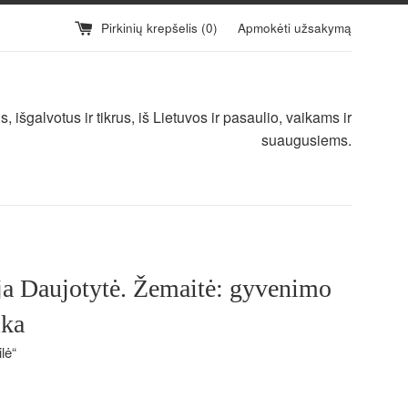
Pirkinių krepšelis (
0
)
Apmokėti užsakymą
 išgalvotus ir tikrus, iš Lietuvos ir pasaulio, vaikams ir
suaugusiems.
ja Daujotytė. Žemaitė: gyvenimo
ika
lė“