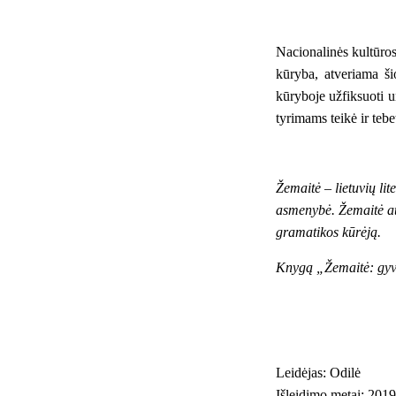
Nacionalinės kultūros
kūryba, atveriama ši
kūryboje užfiksuoti un
tyrimams teikė ir tebet
Žemaitė – lietuvių li
asmenybė. Žemaitė ats
gramatikos kūrėją.
Knygą „Žemaitė: gyven
Leidėjas: Odilė
Išleidimo metai: 2019