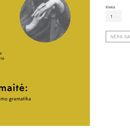
kaina
Kiekis
NĖRA SA