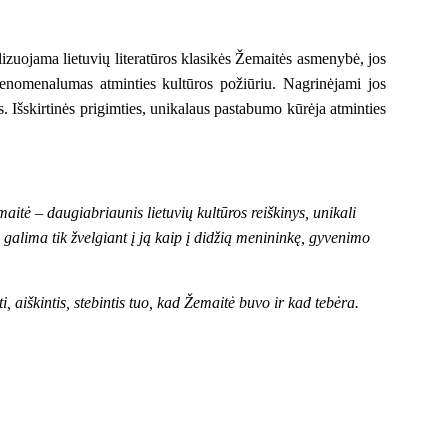
izuojama lietuvių literatūros klasikės Žemaitės asmenybė, jos
enomenalumas atminties kultūros požiūriu. Nagrinėjami jos
s. Išskirtinės prigimties, unikalaus pastabumo kūrėja atminties
itė – daugiabriaunis lietuvių kultūros reiškinys, unikali
galima tik žvelgiant į ją kaip į didžią menininkę, gyvenimo
 aiškintis, stebintis tuo, kad Žemaitė buvo ir kad tebėra.