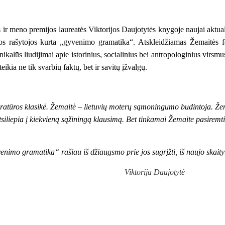
 ir meno premijos laureatės Viktorijos Daujotytės knygoje naujai aktual
os rašytojos kurta „gyvenimo gramatika“. Atskleidžiamas Žemaitės f
ikalūs liudijimai apie istorinius, socialinius bei antropologinius virsmu
eikia ne tik svarbių faktų, bet ir savitų įžvalgų.
teratūros klasikė. Žemaitė – lietuvių moterų sąmoningumo budintoja. Žema
iliepia į kiekvieną sąžiningą klausimą. Bet tinkamai Žemaite pasiremti 
imo gramatika“ rašiau iš džiaugsmo prie jos sugrįžti, iš naujo skaityti,
Viktorija Daujotytė