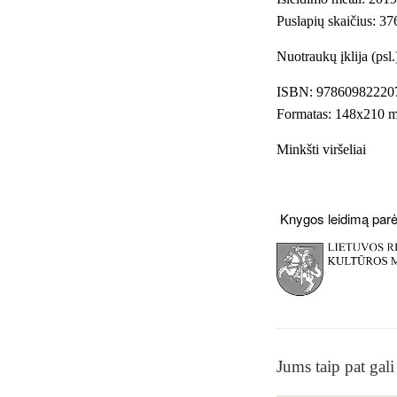
Puslapių skaičius: 37
Nuotraukų įklija (psl
ISBN: 97860982220
Formatas: 148x210 
Minkšti viršeliai
Knygos leidimą par
Jums taip pat gali 