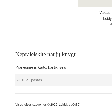
Valdas P
Leidy
Į
k
Nepraleiskite naujų knygų
Pranešime iš karto, kai tik išeis
Visos teisės saugomos © 2026,
Leidykla „Odilė“
.